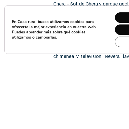
Chera – Sot de Chera y parque geol
Mantiene el estilo de casa de
predomina la madera, y tiene 
En Casa rural buseo utilizamos cookies para
máxima de 11 personas.
ofrecerte la mejor experiencia en nuestra web.
Puedes aprender más sobre qué cookies
utilizamos o cambiarlas.
Dispone de 4 habitaciones dobles, 
de camas supletorias. Comed
chimenea y televisión. Nevera, lav
eléctrico, microondas, encimera 
completo. Patio trasero con vista
Con barbacoa, horno de leña
Calefacción, lavadora, tabla de pl
Dispone de 2 aseos completos,
planta (uno con ducha y otro con ba
La casa dispone de aparcamiento 
vehículos de los clientes.