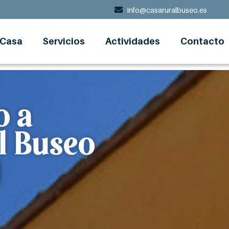
info@casaruralbuseo.es
 Casa
Servicios
Actividades
Contacto
o a
l Buseo