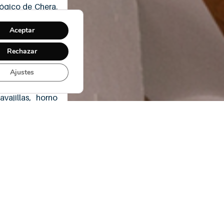
ógico de Chera.
 pueblo donde
Aceptar
una capacidad
Rechazar
con posibilidad
Ajustes
or-cocina con
avajillas, horno
de gas y menaje
s a la montaña.
 y fregadero.
anchar, plancha.
 uno por cada
ñera).
propio para los