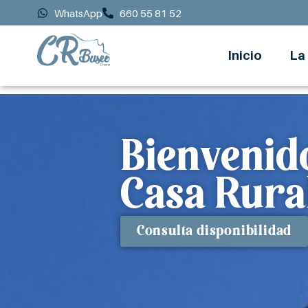
Ir
WhatsApp
660 55 81 52
al
contenido
Inicio
La
Bienvenid
Casa Rura
Consulta disponibilidad